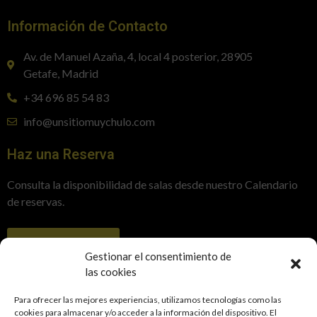
Información de Contacto
Av. de Manuel Azaña, 4, local 4 posterior, 28905
Getafe, Madrid
+34 696 85 54 83
info@unsitiomuychulo.com
Haz una Reserva
Consulta la disponibilidad de salas desde nuestro Calendario
de reservas.
RESERVAR
Gestionar el consentimiento de
las cookies
Para ofrecer las mejores experiencias, utilizamos tecnologías como las
cookies para almacenar y/o acceder a la información del dispositivo. El